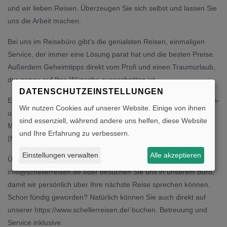
und wir lieben Reisen. Überzeugen Sie sich selbst und lassen Sie
uns die Arbeit machen.
Bei uns im Reisebüro gibt’s die genialsten Reisen, einmaligen
Service, der immer eine Lösung parat hat und die besten Preise.
Außerdem Geheimtipps direkt vom Profi und einen Traumurlaub,
der genau auf Ihre Wünsche zugeschnitten ist.
DATENSCHUTZEINSTELLUNGEN
Egal ob Pauschalreisen, individuelle Bausteinkombinationen, Nah-
Wir nutzen Cookies auf unserer Website. Einige von ihnen
und Fernziele, Kreuzfahrten, Städtereisen, Ferienhäuser, Flüge,
sind essenziell, während andere uns helfen, diese Website
Mietwagen, Versicherungen, Hotelbuchungen oder, oder, oder –
und Ihre Erfahrung zu verbessern.
(fast) nichts ist unmöglich.
Einstellungen verwalten
Alle akzeptieren
Überzeugt? Rufen Sie uns an, schicken Sie eine E-Mail an
info@schellerreisen.de
oder besuchen Sie uns in unserem Büro,
damit wir persönlich über Ihre nächste Reise sprechen können.
Schon fündig geworden? Natürlich können Sie auch direkt auf
unserer https://www.schellerreisen.de/ buchen. Betreuung und
Service inklusive.