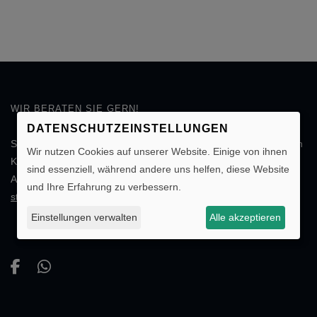
WIR BERATEN SIE GERN!
DATENSCHUTZEINSTELLUNGEN
Schicken Sie uns einfach Ihre
individuelle Anfrage
. Sie erhalten in
Wir nutzen Cookies auf unserer Website. Einige von ihnen
Kürze die gewünschten Informationen oder ein entsprechendes
sind essenziell, während andere uns helfen, diese Website
Angebot. Wir freuen uns auf Ihre Nachricht.
Individuelle Anfrage
und Ihre Erfahrung zu verbessern.
stellen!
Einstellungen verwalten
Alle akzeptieren